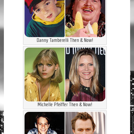
Danny Tamberelli Then & Now!
Michelle Pfeiffer Then & Now!