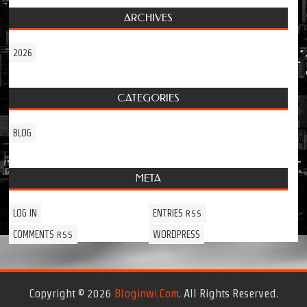
ARCHIVES
2026
CATEGORIES
BLOG
META
LOG IN
ENTRIES
RSS
COMMENTS
WORDPRESS
RSS
Copyright © 2026
Bloginwi.com
. All Rights Reserved.